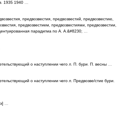
в. 1935 1940 …
возвестия, предвозвестия, предвозвестий, предвозвестию,
озвестия, предвозвестием, предвозвестиями, предвозвестии,
центуированная парадигма по А. А.&#8230; …
…
етельствующий о наступлении чего л. П. бури. П. весны …
детельствующий о наступлении чего л. Предвозве/стие бури.
/э] …