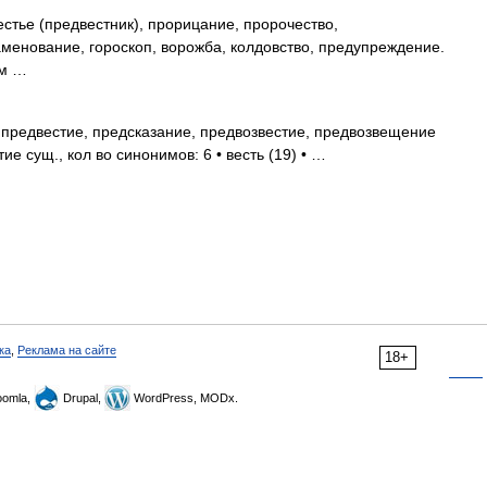
тье (предвестник), прорицание, пророчество,
менование, гороскоп, ворожба, колдовство, предупреждение.
См …
предвестие, предсказание, предвозвестие, предвозвещение
е сущ., кол во синонимов: 6 • весть (19) • …
ка
,
Реклама на сайте
18+
omla,
Drupal,
WordPress, MODx.