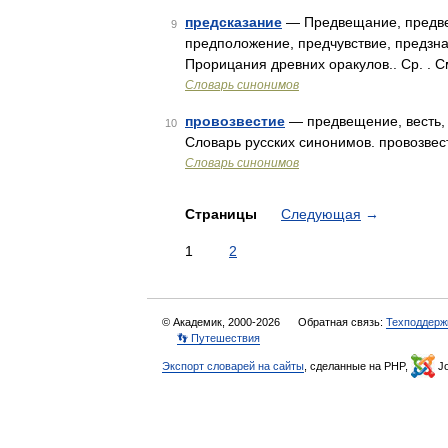
предсказание
— Предвещание, предвес
9
предположение, предчувствие, предзна
Прорицания древних оракулов.. Ср. . 
Словарь синонимов
провозвестие
— предвещение, весть, 
10
Словарь русских синонимов. провозвести
Словарь синонимов
Страницы
Следующая
→
1
2
© Академик, 2000-2026
Обратная связь:
Техподдерж
👣 Путешествия
Экспорт словарей на сайты
, сделанные на PHP,
Jo