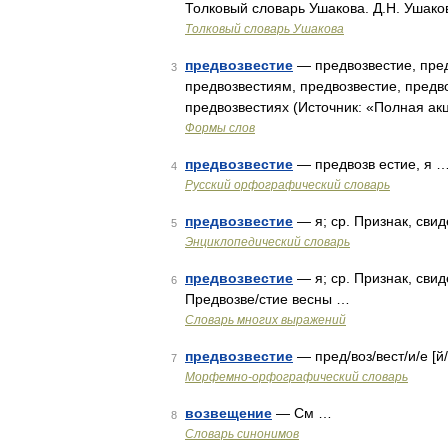
Толковый словарь Ушакова. Д.Н. Ушако
Толковый словарь Ушакова
предвозвестие
— предвозвестие, пред
3
предвозвестиям, предвозвестие, предв
предвозвестиях (Источник: «Полная ак
Формы слов
предвозвестие
— предвозв естие, я 
4
Русский орфографический словарь
предвозвестие
— я; ср. Признак, свид
5
Энциклопедический словарь
предвозвестие
— я; ср. Признак, сви
6
Предвозве/стие весны …
Словарь многих выражений
предвозвестие
— пред/воз/вест/и/е [й
7
Морфемно-орфографический словарь
возвещение
— См …
8
Словарь синонимов