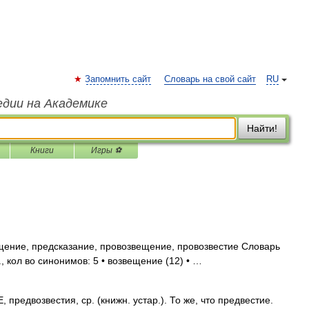
Запомнить сайт
Словарь на свой сайт
RU
едии на Академике
Найти!
Книги
Игры ⚽
щение, предсказание, провозвещение, провозвестие Словарь
, кол во синонимов: 5 • возвещение (12) • …
едвозвестия, ср. (книжн. устар.). То же, что предвестие.